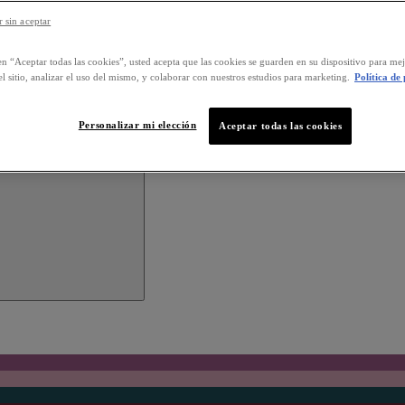
 sin aceptar
en “Aceptar todas las cookies”, usted acepta que las cookies se guarden en su dispositivo para mej
l sitio, analizar el uso del mismo, y colaborar con nuestros estudios para marketing.
Política de
Personalizar mi elección
Aceptar todas las cookies