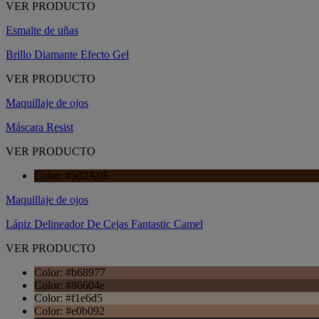
VER PRODUCTO
Esmalte de uñas
Brillo Diamante Efecto Gel
VER PRODUCTO
Maquillaje de ojos
Máscara Resist
VER PRODUCTO
Color: #502A0E
Maquillaje de ojos
Lápiz Delineador De Cejas Fantastic Camel
VER PRODUCTO
Color: #b68977
Color: #80604e
Color: #f1e6d5
Color: #e0b092