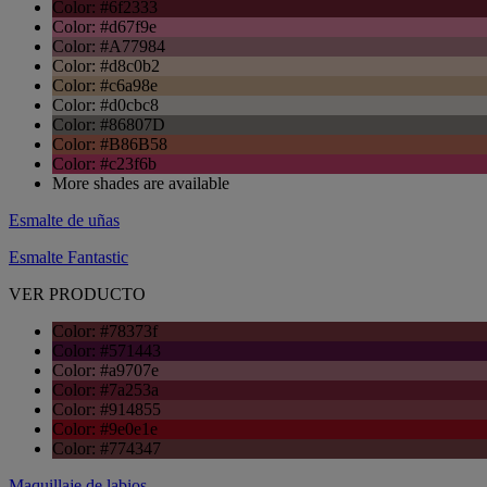
Color: #6f2333
Color: #d67f9e
Color: #A77984
Color: #d8c0b2
Color: #c6a98e
Color: #d0cbc8
Color: #86807D
Color: #B86B58
Color: #c23f6b
More shades are available
Esmalte de uñas
Esmalte Fantastic
VER PRODUCTO
Color: #78373f
Color: #571443
Color: #a9707e
Color: #7a253a
Color: #914855
Color: #9e0e1e
Color: #774347
Maquillaje de labios