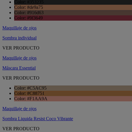
Color: #353235
Color: #de9a75
Color: #916d63
Color: #9f3649
Maquillaje de ojos
Sombra individual
VER PRODUCTO
Maquillaje de ojos
Máscara Essential
VER PRODUCTO
Color: #C5AC95
Color: #C88751
Color: #F1AA9A
Maquillaje de ojos
Sombra Liquida Resist Coco Vibrante
VER PRODUCTO