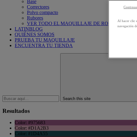
Base
Correctores
Continuar
Polvo compacto
Rubores
Al hacer clic 
VER TODO EL MAQUILLAJE DE ROSTRO
navegación de
LATINBLOG
QUIÉNES SOMOS
PRUEBA TU MAQUILLAJE
ENCUENTRA TU TIENDA
Search this site
Resultados
Color: #975683
Color: #D1A2B3
Color: #1D4A55