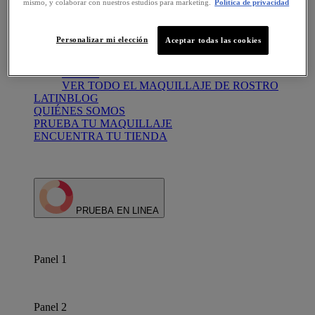
mismo, y colaborar con nuestros estudios para marketing.
Política de privacidad
VER TODO EL MAQUILLAJE DE OJOS
Maquillaje de rostro
Base
Personalizar mi elección
Aceptar todas las cookies
Correctores
Polvo compacto
Rubores
VER TODO EL MAQUILLAJE DE ROSTRO
LATINBLOG
QUIÉNES SOMOS
PRUEBA TU MAQUILLAJE
ENCUENTRA TU TIENDA
PRUEBA EN LINEA
Panel 1
Panel 2