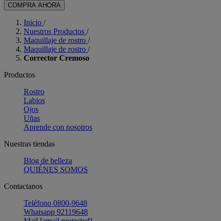
COMPRA AHORA
Inicio
/
Nuestros Productos
/
Maquillaje de rostro
/
Maquillaje de rostro
/
Corrector Cremoso
Productos
Rostro
Labios
Ojos
Uñas
Aprende con nosotros
Nuestras tiendas
Blog de belleza
QUIÉNES SOMOS
Contactanos
Teléfono 0800-9648
Whatsapp 92119648
Mail
[email protected]