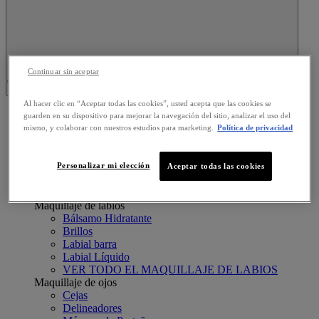
Continuar sin aceptar
Search this site
Menu
Al hacer clic en “Aceptar todas las cookies”, usted acepta que las cookies se
NUESTROS PRODUCTOS
guarden en su dispositivo para mejorar la navegación del sitio, analizar el uso del
NUESTROS PRODUCTOS
mismo, y colaborar con nuestros estudios para marketing.
Política de privacidad
Esmaltes de uñas
Brillo
Personalizar mi elección
Esmaltes color
Aceptar todas las cookies
Tratamiento uñas
VER TODO EL ESMALTE DE UÑAS
Maquillaje de labios
Bálsamo Hidratante
Brillos
Labial barra
Labial Líquido
VER TODO EL MAQUILLAJE DE LABIOS
Maquillaje de ojos
Cejas
Delineadores