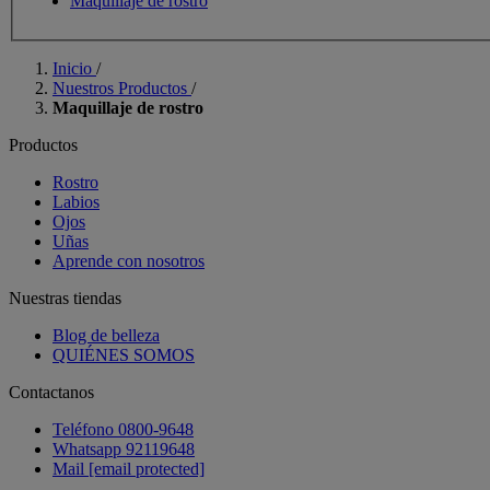
Maquillaje de rostro
Inicio
/
Nuestros Productos
/
Maquillaje de rostro
Productos
Rostro
Labios
Ojos
Uñas
Aprende con nosotros
Nuestras tiendas
Blog de belleza
QUIÉNES SOMOS
Contactanos
Teléfono 0800-9648
Whatsapp 92119648
Mail
[email protected]