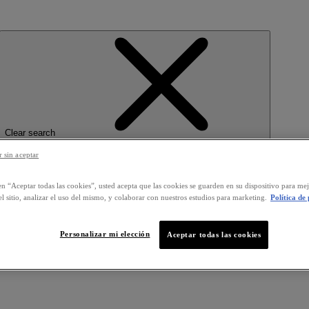
Clear search
 sin aceptar
en “Aceptar todas las cookies”, usted acepta que las cookies se guarden en su dispositivo para mej
l sitio, analizar el uso del mismo, y colaborar con nuestros estudios para marketing.
Política de
Personalizar mi elección
Aceptar todas las cookies