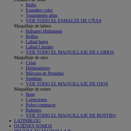
Brillo
Esmaltes color
Tratamiento uñas
VER TODO EL ESMALTE DE UÑAS
Maquillaje de labios
Bálsamo Hidratante
Brillos
Labial barra
Labial Líquido
VER TODO EL MAQUILLAJE DE LABIOS
Maquillaje de ojos
Cejas
Delineadores
Máscara de Pestañas
Sombras
VER TODO EL MAQUILLAJE DE OJOS
Maquillaje de rostro
Base
Correctores
Polvo compacto
Rubores
VER TODO EL MAQUILLAJE DE ROSTRO
LATINBLOG
QUIÉNES SOMOS