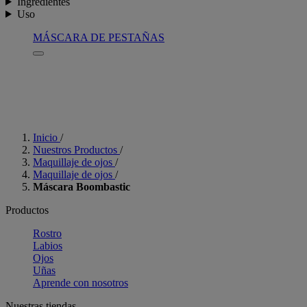
Ingredientes
Uso
MÁSCARA DE PESTAÑAS
Inicio
/
Nuestros Productos
/
Maquillaje de ojos
/
Maquillaje de ojos
/
Máscara Boombastic
Productos
Rostro
Labios
Ojos
Uñas
Aprende con nosotros
Nuestras tiendas