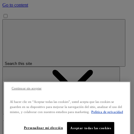
Go to content
Search this site
Continuar sin aceptar
Al hacer clic en “Aceptar todas las cookies”, usted acepta que las cookies se
guarden en su dispositivo para mejorar la navegación del sitio, analizar el uso del
Clear search
mismo, y colaborar con nuestros estudios para marketing.
Política de privacidad
Personalizar mi elección
Aceptar todas las cookies