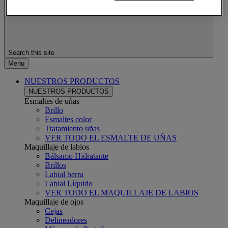
Search this site
Menu
NUESTROS PRODUCTOS
NUESTROS PRODUCTOS
Esmaltes de uñas
Brillo
Esmaltes color
Tratamiento uñas
VER TODO EL ESMALTE DE UÑAS
Maquillaje de labios
Bálsamo Hidratante
Brillos
Labial barra
Labial Líquido
VER TODO EL MAQUILLAJE DE LABIOS
Maquillaje de ojos
Cejas
Delineadores