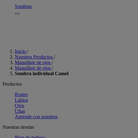
Sombras
Inicio
/
Nuestros Productos
/
Maquillaje de ojos
/
Maquillaje de ojos
/
Sombra individual Camel
Productos
Rostro
Labios
Ojos
Uñas
Aprende con nosotros
Nuestras tiendas
Blog de belleza