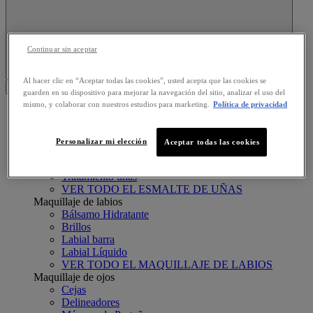
Continuar sin aceptar
Search this site
Al hacer clic en “Aceptar todas las cookies”, usted acepta que las cookies se
Menu
guarden en su dispositivo para mejorar la navegación del sitio, analizar el uso del
mismo, y colaborar con nuestros estudios para marketing.
Política de privacidad
NUESTROS PRODUCTOS
NUESTROS PRODUCTOS
Esmaltes de uñas
Personalizar mi elección
Aceptar todas las cookies
Brillo
Esmaltes color
Tratamiento uñas
VER TODO EL ESMALTE DE UÑAS
Maquillaje de labios
Bálsamo Hidratante
Brillos
Labial barra
Labial Líquido
VER TODO EL MAQUILLAJE DE LABIOS
Maquillaje de ojos
Cejas
Delineadores