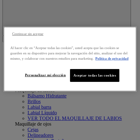
Search this site
Continuar sin aceptar
Menu
Al hacer clic en “Aceptar todas las cookies”, usted acepta que las cookies se
NUESTROS PRODUCTOS
guarden en su dispositivo para mejorar la navegación del sitio, analizar el uso del
NUESTROS PRODUCTOS
mismo, y colaborar con nuestros estudios para marketing.
Política de privacidad
Esmaltes de uñas
Brillo
Esmaltes color
Personalizar mi elección
Aceptar todas las cookies
Tratamiento uñas
VER TODO EL ESMALTE DE UÑAS
Maquillaje de labios
Bálsamo Hidratante
Brillos
Labial barra
Labial Líquido
VER TODO EL MAQUILLAJE DE LABIOS
Maquillaje de ojos
Cejas
Delineadores