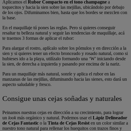
Aplicamos el
Rubor Compacto en el tono champagne
a
toquecitos y hacia la sien sobre las mejillas, ubicándolo por debajo
de los ojos. Difuminamos bien, hasta que los bordes se mezclen con
la base.
En el maquillaje tú pones las reglas. Pero si quieres conseguir
resaltar tu belleza natural y seguir las tendencias de maquillaje, acá
te traemos 3 formas de aplicar el rubor:
Para alargar el rostro, aplícalo sobre los pómulos y en dirección a la
sien y si quieres tener un efecto bronceado y rosado natural, como si
hubieses ido a la playa, utilízalo formando una ‘W’ iniciando desde
la sien, de derecha a izquierda y pasando por encima de la nariz.
Para un maquillaje más natural, sonríe y aplica el rubor en las
manzanas de las mejillas, difuminando hacia las sienes, esto dará un
aspecto saludable y fresco.
Consigue unas cejas soñadas y naturales
Peinamos nuestras cejas en dirección a su crecimiento, para lograr
un
look
más orgánico y natural. Podemos usar el
Lápiz Delineador
de Cejas Fantastic
o la
Tinta de Cejas Resist
en un color similar a
nuestro tono natural para rellenar los huequitos con trazos finos y